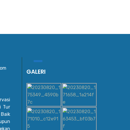
com
GALERI
vasi
i Tur
 Baik
upun
ekan