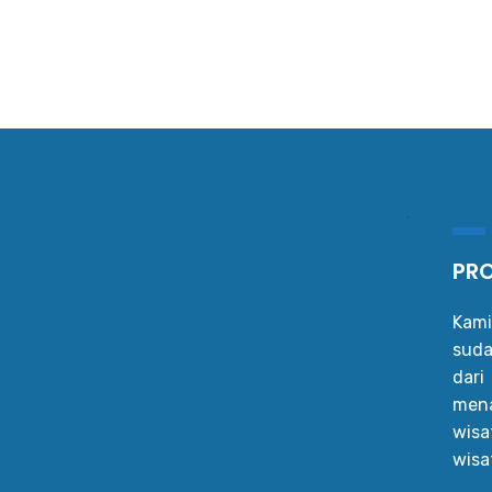
PRO
Kami
suda
dar
mena
wis
wisa