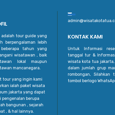
admin@wisatakotatua.
FIL
KONTAK KAMI
 adalah tour guide yang
h berpengalaman lebih
i beberapa tahun yang
Untuk Informasi reser
ngani wisatawan , baik
tanggal tur & Informas
atawan lokal maupun
wisata kota tua jakarta,
tawan mancanegara.
dalam jumlah grup ma
rombongan, Silahkan t
t tour yang ingin kami
tombol berlogo WhatsAp
rkan ialah paket wisata
um jakarta yang dapat
si pengenalan berupa
rah bangunan , sejarah
at , & hal lainnya.