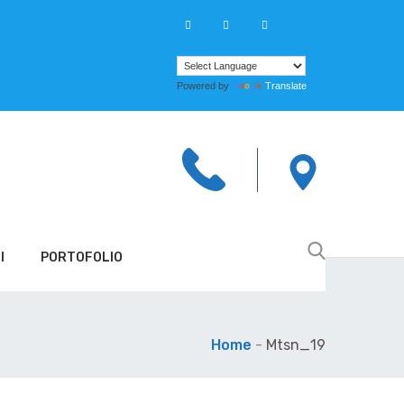
Powered by
Translate
I
PORTOFOLIO
Home
-
Mtsn_19