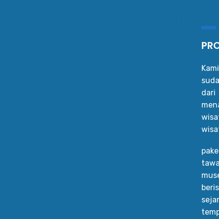
PRO
Kami
suda
dar
mena
wis
wisa
pake
tawa
muse
beri
seja
temp