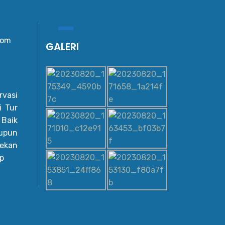
com
GALERI
vasi
i Tur
 Baik
upun
ekan
p